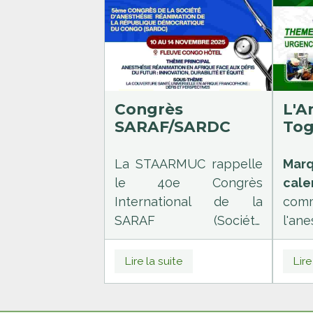
Qu'est-ce que l'errance
diagnostique et
pourquoi la recherche
est-elle vitale ?
Congrès
L'A
SARAF/SARDC
Tog
Mob
Urg
La STAARMUC rappelle
Marq
le 40e Congrès
cale
International de la
comm
SARAF (Société
l'an
d’Anesthésie
du T
Réanimation d’Afrique
rend
Lire la suite
Lire
Francophone), qui se
vend
tiendra à Kinshasa au
18 o