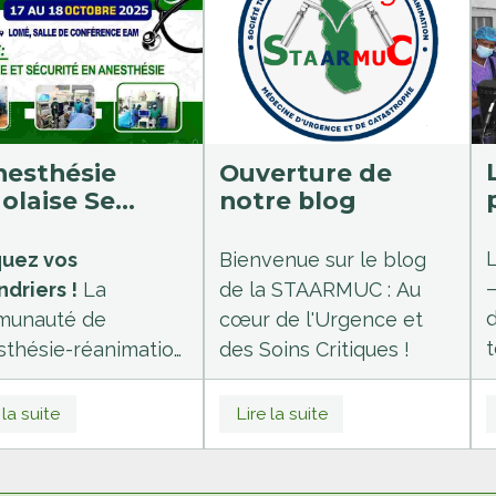
L'étude de ces systèmes
l
révèle une tension
constante entre deux
impératifs
fondamentaux : la
nesthésie
Ouverture de
médicalisation
olaise Se
notre blog
précoc
e et la
vitesse
ilise pour les
d'acheminement
. Il en
ences
L
uez vos
Bienvenue sur le blog
résulte un constat de
ndriers !
La
de la STAARMUC : Au
richesse et de
d
unauté de
cœur de l'Urgence et
complexité
t
esthésie-réanimation
des Soins Critiques !
organisationnelle, où
a
ogo se donne
chaque modèle tente
ez-vous les
d'apporter la réponse la
 la suite
Lire la suite
(
redi 17 et samedi
plus adaptée à ses
T
ctobre 2025
à
réalités sanitaires et