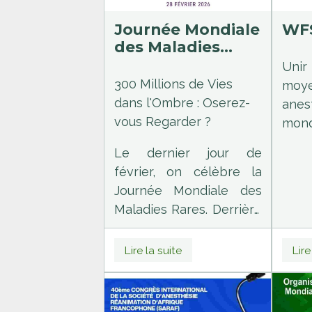
Journée Mondiale
WF
des Maladies
Rares
Uni
300 Millions de Vies
mo
dans l'Ombre : Oserez-
anes
vous Regarder ?
mon
amél
Le dernier jour de
pati
février, on célèbre la
slog
Journée Mondiale des
Maladies Rares. Derrière
ce terme se cachent 7
000 pathologies et un
Lire la suite
Lire
parcours semé
d'embûches pour 300
millions de personnes.