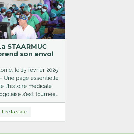
'insuline en 1921
.
La STAARMUC
prend son envol
omé, le 15 février 2025
— Une page essentielle
e l'histoire médicale
ogolaise s'est tournée
vec la tenue de la 1ère
Assemblée Générale
Lire la suite
AG) de la Société
ogolaise d'Anesthésie,