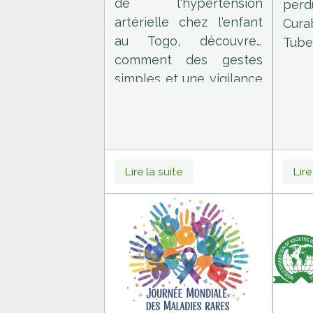
de l'hypertension
per
artérielle chez l'enfant
Cura
au Togo, découvrez
Tub
comment des gestes
toujo
simples et une vigilance
Déco
au quotidien peuvent
Jour
protéger le cœur de vos
mar
enfants et leur assurer
Mond
un avenir en bonne
ce 
Lire la suite
Lire
santé.
savo
d'é
épidé