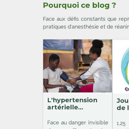
Pourquoi ce blog ?
Face aux défis constants que repr
pratiques d'anesthésie et de réani
L'hypertension
Jou
artérielle
de 
pédiatrique :
prévenir un
Face au danger invisible
1,25
danger silencieux